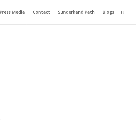
Press Media
Contact
Sunderkand Path
Blogs
,