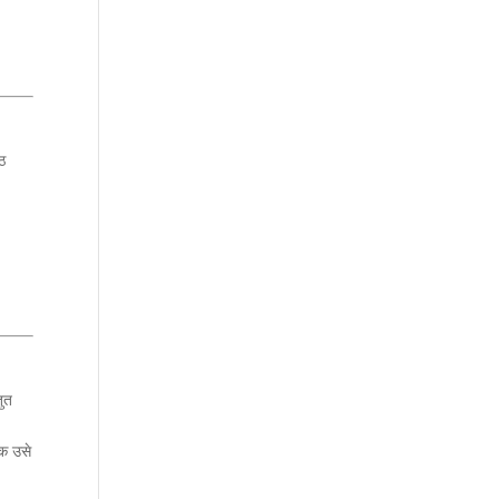
ाठ
तुत
कि उसे