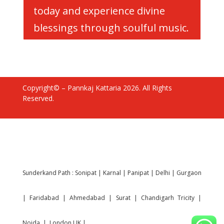
today and experience divine
blessings through soulful music.
Copyright© – Pannkaj Kattaria 2026. All Rights
Reserved.
Sunderkand Path :
Sonipat
|
Karnal
|
Panipat
|
Delhi
|
Gurgaon
|
Faridabad
|
Ahmedabad
|
Surat
|
Chandigarh Tricity
|
Noida
|
London UK
|